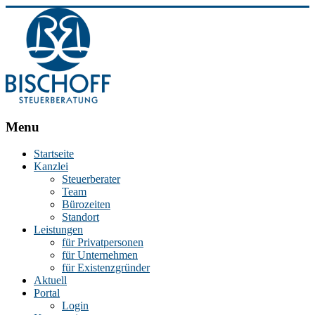
BISCHOFF
Menu
Steuerberatung
Startseite
Kanzlei
Stephan
Steuerberater
Bischoff
Team
|
Bürozeiten
Steuerberater
Standort
in
Leistungen
Essen
für Privatpersonen
für Unternehmen
für Existenzgründer
Aktuell
Portal
Login