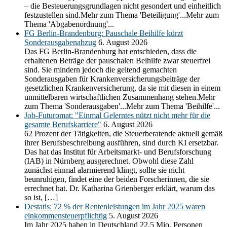
– die Besteuerungsgrundlagen nicht gesondert und einheitlich
festzustellen sind.Mehr zum Thema 'Beteiligung'...Mehr zum
Thema 'Abgabenordnung'...
FG Berlin-Brandenburg: Pauschale Beihilfe kürzt
Sonderausgabenabzug
6. August 2026
Das FG Berlin-Brandenburg hat entschieden, dass die
erhaltenen Beträge der pauschalen Beihilfe zwar steuerfrei
sind. Sie mindern jedoch die geltend gemachten
Sonderausgaben für Krankenversicherungsbeiträge der
gesetzlichen Krankenversicherung, da sie mit diesen in einem
unmittelbaren wirtschaftlichen Zusammenhang stehen.Mehr
zum Thema 'Sonderausgaben'...Mehr zum Thema 'Beihilfe'...
Job-Futuromat: "Einmal Gelerntes nützt nicht mehr für die
gesamte Berufskarriere"
6. August 2026
62 Prozent der Tätigkeiten, die Steuerberatende aktuell gemäß
ihrer Berufsbeschreibung ausführen, sind durch KI ersetzbar.
Das hat das Institut für Arbeitsmarkt- und Berufsforschung
(IAB) in Nürnberg ausgerechnet. Obwohl diese Zahl
zunächst einmal alarmierend klingt, sollte sie nicht
beunruhigen, findet eine der beiden Forscherinnen, die sie
errechnet hat. Dr. Katharina Grienberger erklärt, warum das
so ist, […]
Destatis: 72 % der Rentenleistungen im Jahr 2025 waren
einkommensteuerpflichtig
5. August 2026
Im Jahr 2025 haben in Deutschland 22,5 Mio. Personen