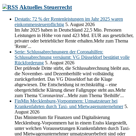
Aktuelles Steuerrecht
Destatis: 72 % der Rentenleistungen im Jahr 2025 waren
einkommensteuerpflichtig
5. August 2026
Im Jahr 2025 haben in Deutschland 22,5 Mio. Personen
Leistungen in Höhe von rund 423 Mrd. EUR aus gesetzlicher,
privater oder betrieblicher Rente erhalten.Mehr zum Thema
'Rente'...
Serie: Schlussabrechnungen der Coronahilfen:
Schlussabrechnung versäumt: VG Düsseldorf bestätigt volle
Rückforderung
5. August 2026
Der prüfende Dritte stirbt, die Schlussabrechnung bleibt aus,
die November- und Dezemberhilfe wird vollständig
zurückgefordert. Das VG Düsseldorf hat die Klage
abgewiesen. Die Entscheidung ist rechtskräftig – eine
obergerichtliche Klärung dieser Fallgruppe steht aus.Mehr
zum Thema 'Coronavirus'...Mehr zum Thema 'Beihilfe'...
FinMin Mecklenburg-Vorpommern: Umsatzsteuer bei
Krankenfahrten durch Taxi- und Mietwagenunternehmer
5.
August 2026
Das Ministerium für Finanzen und Digitalisierung
Mecklenburg-Vorpommern hat in einem Eralss klargestellt,
unter welchen Voraussetzungen Krankenfahrten durch Taxi-
und Mietwagenunternehmer umsatzsteuerbefreit sind oder