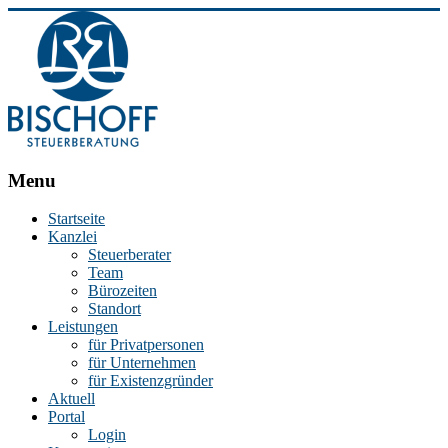
BISCHOFF
Menu
Steuerberatung
Startseite
Kanzlei
Stephan
Steuerberater
Bischoff
Team
|
Bürozeiten
Steuerberater
Standort
in
Leistungen
Essen
für Privatpersonen
für Unternehmen
für Existenzgründer
Aktuell
Portal
Login