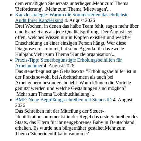
dem ermäßigten Steuersatz unterliegen.Mehr zum Thema
'Beförderung'...Mehr zum Thema 'Mietwagen'...
Kanzleistrategie: Warum die Sommerferien das ehrlichste
Audit Ihrer Kanzlei sind
4. August 2026
Drei Wochen, in denen das halbe Team fehlt, sagen mehr über
eine Kanzlei aus als jede Qualitätsprüfung. Der August legt
offen, welches Wissen nur in Köpfen existiert und welche
Entscheidung an einer einzigen Person hängt. Wer diese
Diagnose ernst nimmt, hat seine Agenda für das zweite
Halbjahr.Mehr zum Thema 'Kanzleiorganisation'...
Praxis-Tipp: Steuerbegünstigte Erholungsbeihilfen für
Arbeitnehmer
4. August 2026
Das steuerbegünstigte Gehaltsextra "Erholungsbeihilfe" ist in
der Praxis sowohl bei Arbeitnehmern als auch bei
Arbeitgebern besonders beliebt. Wann können die Vorteile
genutzt werden und welche Gestaltungen sind möglich?
Mehr zum Thema 'Lohnbuchhaltung'...
BMF: Neue Begrüßungsschreiben mit Steuer-ID
4. August
2026
Das Schreiben mit der Mitteilung der Steuer-
Identifikationsnummer ist in der Regel das erste Schreiben des
Staats, das Eltern für ihr neugeborenes Baby in Deutschland
erhalten. Es wurde nun bürgernäher gestaltet.Mehr zum
Thema 'Steueridentifikationsnummer'...