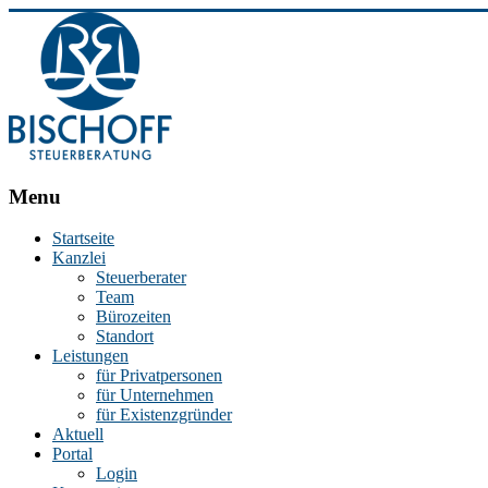
BISCHOFF
Menu
Steuerberatung
Startseite
Kanzlei
Stephan
Steuerberater
Bischoff
Team
|
Bürozeiten
Steuerberater
Standort
in
Leistungen
Essen
für Privatpersonen
für Unternehmen
für Existenzgründer
Aktuell
Portal
Login