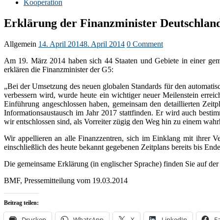
Kooperation
Erklärung der Finanzminister Deutschlands
Allgemein
14. April 2014
8. April 2014
0 Comment
Am 19. März 2014 haben sich 44 Staaten und Gebiete in einer gem
erklären die Finanzminister der G5:
„Bei der Umsetzung des neuen globalen Standards für den automatis
verbessern wird, wurde heute ein wichtiger neuer Meilenstein erreic
Einführung angeschlossen haben, gemeinsam den detaillierten Zeitpl
Informationsaustausch im Jahr 2017 stattfinden. Er wird auch besti
wir entschlossen sind, als Vorreiter zügig den Weg hin zu einem wahr
Wir appellieren an alle Finanzzentren, sich im Einklang mit ihrer
einschließlich des heute bekannt gegebenen Zeitplans bereits bis En
Die gemeinsame Erklärung (in englischer Sprache) finden Sie auf 
BMF, Pressemitteilung vom 19.03.2014
Beitrag teilen:
Drucken
WhatsApp
X
LinkedIn
F