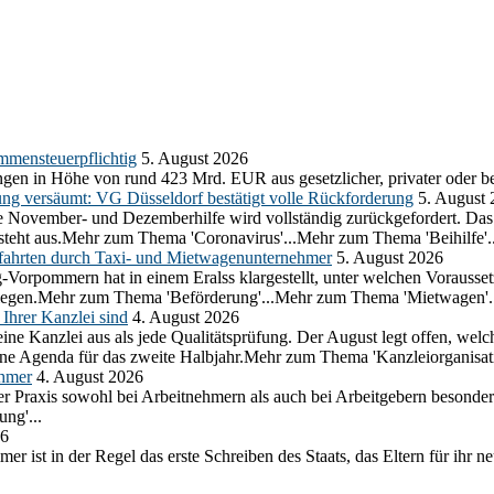
mmensteuerpflichtig
5. August 2026
gen in Höhe von rund 423 Mrd. EUR aus gesetzlicher, privater oder be
ung versäumt: VG Düsseldorf bestätigt volle Rückforderung
5. August
 die November- und Dezemberhilfe wird vollständig zurückgefordert. D
e steht aus.Mehr zum Thema 'Coronavirus'...Mehr zum Thema 'Beihilfe'..
ahrten durch Taxi- und Mietwagenunternehmer
5. August 2026
g-Vorpommern hat in einem Eralss klargestellt, unter welchen Voraus
erliegen.Mehr zum Thema 'Beförderung'...Mehr zum Thema 'Mietwagen'.
Ihrer Kanzlei sind
4. August 2026
ine Kanzlei aus als jede Qualitätsprüfung. Der August legt offen, welc
ine Agenda für das zweite Halbjahr.Mehr zum Thema 'Kanzleiorganisati
ehmer
4. August 2026
 der Praxis sowohl bei Arbeitnehmern als auch bei Arbeitgebern besond
ng'...
26
mer ist in der Regel das erste Schreiben des Staats, das Eltern für ih