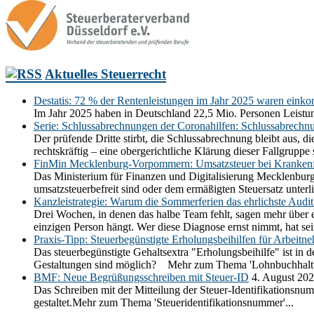
Aktuelles Steuerrecht
Destatis: 72 % der Rentenleistungen im Jahr 2025 waren einko
Im Jahr 2025 haben in Deutschland 22,5 Mio. Personen Leistun
Serie: Schlussabrechnungen der Coronahilfen: Schlussabrechn
Der prüfende Dritte stirbt, die Schlussabrechnung bleibt aus,
rechtskräftig – eine obergerichtliche Klärung dieser Fallgrupp
FinMin Mecklenburg-Vorpommern: Umsatzsteuer bei Krankenf
Das Ministerium für Finanzen und Digitalisierung Mecklenbur
umsatzsteuerbefreit sind oder dem ermäßigten Steuersatz unt
Kanzleistrategie: Warum die Sommerferien das ehrlichste Audit 
Drei Wochen, in denen das halbe Team fehlt, sagen mehr über e
einzigen Person hängt. Wer diese Diagnose ernst nimmt, hat se
Praxis-Tipp: Steuerbegünstigte Erholungsbeihilfen für Arbeitn
Das steuerbegünstigte Gehaltsextra "Erholungsbeihilfe" ist in
Gestaltungen sind möglich? Mehr zum Thema 'Lohnbuchhaltu
BMF: Neue Begrüßungsschreiben mit Steuer-ID
4. August 20
Das Schreiben mit der Mitteilung der Steuer-Identifikationsnum
gestaltet.Mehr zum Thema 'Steueridentifikationsnummer'...