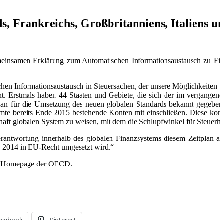
, Frankreichs, Großbritanniens, Italiens 
einsamen Erklärung zum Automatischen Informationsaustausch zu Fina
chen Informationsaustausch in Steuersachen, der unsere Möglichkeiten
ht. Erstmals haben 44 Staaten und Gebiete, die sich der im vergangen
an für die Umsetzung des neuen globalen Standards bekannt gegeben. 
mmte bereits Ende 2015 bestehende Konten mit einschließen. Diese konk
haft globalen System zu weisen, mit dem die Schlupfwinkel für Steuerhi
 Verantwortung innerhalb des globalen Finanzsystems diesem Zeitplan 
de 2014 in EU-Recht umgesetzt wird.“
der Homepage der OECD.
acebook
Pinterest